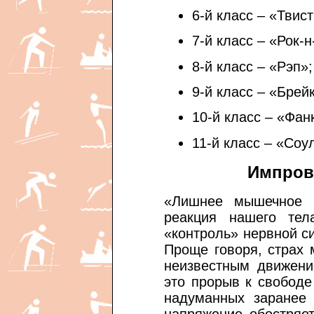
6-й класс – «Твист
7-й класс – «Рок-н
8-й класс – «Рэп»;
9-й класс – «Брейк
10-й класс – «Фан
11-й класс – «Соу
Импров
«Лишнее мышечное 
реакция нашего тел
«контроль» нервной с
Проще говоря, страх
неизвестным движени
это прорыв к свободе
надуманных заранее
напряжение обостряе