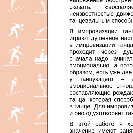
сказать, «воспал
неизвестностью движе
танцевальным способн
В импровизации тан
играют душевное нас
в импровизации танц
проходит через ду
сначала надо начина
эмоционально, а пот
образом, есть уже дв
у танцующего – 
эмоциональное отнош
составляющие рождаю
танца, которая спосо
в танце. Для импрови
и оно одухотворяет та
В этой работе я хо
значение имеют заня