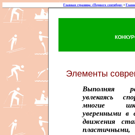
Главная страница «Первого сентября»
•
Главн
КОНКУРС
Элементы соврем
Выполняя ра
увлекаясь сп
многие шко
уверенными в с
движения ста
пластичным