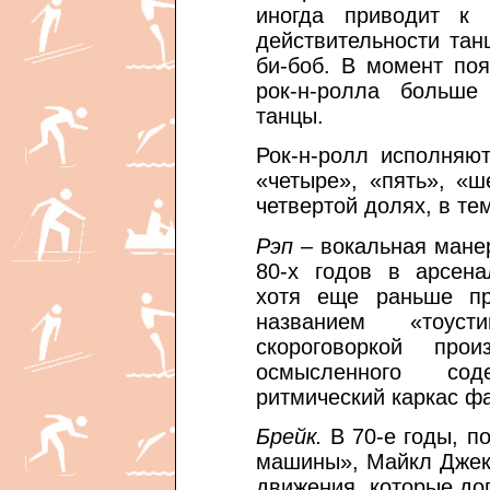
иногда приводит к
действительности тан
би-боб. В момент по
рок-н-ролла больше
танцы.
Рок-н-ролл исполняют
«четыре», «пять», «ш
четвертой долях, в тем
Рэп
– вокальная мане
80-х годов в арсена
хотя еще раньше пр
названием «тоуст
скороговоркой про
осмысленного со
ритмический каркас ф
Брейк.
В 70-е годы, п
машины», Майкл Джек
движения, которые до