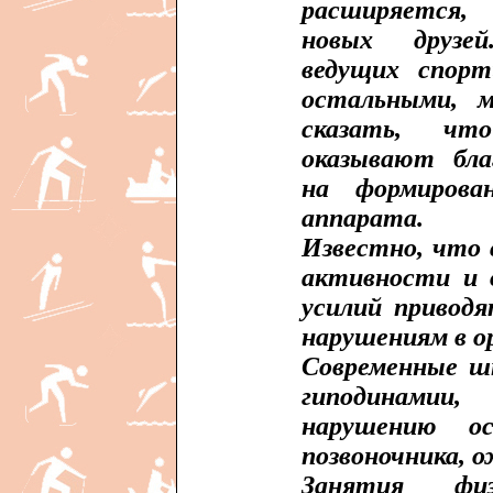
расширяется
новых друзей
ведущих спорт
остальными, 
сказать, чт
оказывают бла
на формирова
аппарата.
Известно, что 
активности и 
усилий приводя
нарушениям в ор
Современные ш
гиподинами
нарушению ос
позвоночника, 
Занятия физ