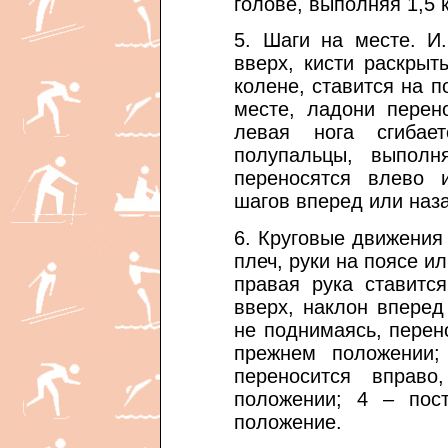
голове, выполняя 1,5 к
5. Шаги на месте. И.
вверх, кисти раскрыт
колене, ставится на 
месте, ладони перен
левая нога сгибае
полупальцы, выполн
переносятся влево 
шагов вперед или наза
6. Круговые движения 
плеч, руки на поясе и
правая рука ставитс
вверх, наклон вперед
не поднимаясь, перен
прежнем положении;
переносится вправ
положении; 4 – пост
положение.