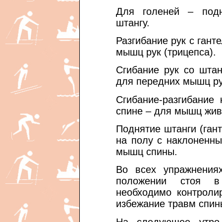
Для голеней – подн
штангу.
Разгибание рук с гант
мышц рук (трицепса).
Сгибание рук со штан
для передних мышц ру
Сгибание-разгибание
спине – для мышц жив
Поднятие штанги (гант
на полу с наклоненн
мышц спины.
Во всех упражнения
положении стоя в
необходимо контроли
избежание травм спин
На следующее утро 