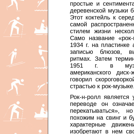
простые и сентимент
деревенской музыки б
Этот коктейль к сере
самой распространен
стилем жизни нескол
Само название «рок-
1934 г. на пластинке
записью блюзов, в
ритмах. Затем терми
1951 г. в музык
американского диск
говорил скороговорк
страстью к рок-музыке
Рок-н-ролл является
переводе он означае
перекатываться», 
похожим на свинг и бу
характерные движен
изобретают в нем св