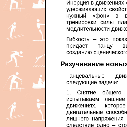
Инерция в движениях 
удерживающих свойст
нужный «фон» в в
тренировки силы пла
медлительности движе
Гибкость – это пока
придает танцу выр
созданию сценического
Разучивание новы
Танцевальные дв
следующие задачи:
1. Снятие общего
испытываем лишнее
движениях, котор
двигательные способ
лишнего напряжения 
следствие одно – ст