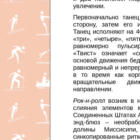
увлечении.
Первоначально танец
сторону, затем его 
Танец исполняют на 40
«три», «четыре», «пят
равномерно пульс
«Твист» означает «с
основой движения бе
равномерный и непре
в то время как кор
вращательные дви
направлении.
Рок-н-ролл
возник в н
слияния элементов 
Соединенных Штатах А
энд-блюз – необраб
долины Миссисипи
синкопированные рит