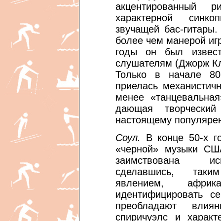
акцентированный р
характерной синко
звучащей бас-гитары
более чем манерой игр
годы он был извес
слушателям (Джорж Кл
Только в начале 80-
приелась механистичн
менее «танцевальная
дающая творческий
настоящему популярен,
Соул.
В конце 50-х го
«черной» музыки США
заимствована исп
сделавшись, таки
явлением, африк
идентифицировать с
преобладают влиян
спиричуэлс и характ