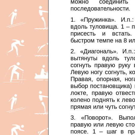
можно соединить
последовательности.
1. «Пружинка». И.п.
вдоль туловища. 1 – п
присесть и встать
быстром темпе на 8 ил
2. «Диагональ». И.п
вытянуты вдоль тул
согнуть правую руку 
Левую ногу согнуть, к
Правая, опорная, ног
выбор постановщика) и
локте, правую отвест
колено поднять к лево
прямая или чуть согнут
3. «Поворот». Вып
правую или левую стор
поясе. 1 – шаг в пр