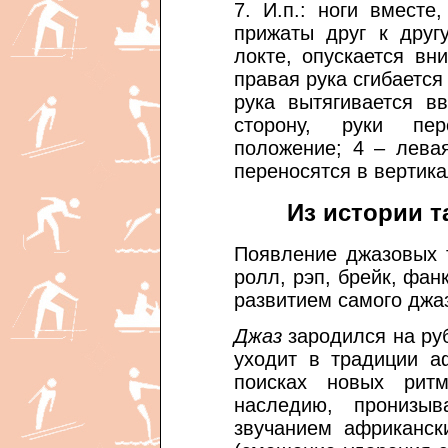
7. И.п.: ноги вместе
прижаты друг к друг
локте, опускается вн
правая рука сгибается 
рука вытягивается в
сторону, руки пер
положение; 4 – левая
переносятся в вертик
Из истории 
Появление джазовых та
ролл, рэп, брейк, фан
развитием самого джа
Джаз
зародился на руб
уходит в традиции а
поисках новых рит
наследию, пронизы
звучанием африканск