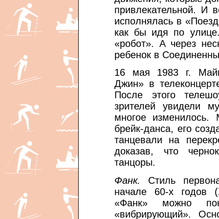
привлекательной. И 
исполнялась в «Поезд
как бы идя по улице
«робот». А через нес
ребенок в Соединенных
16 мая 1983 г. Май
Джин» в телеконцерт
После этого телеш
зрителей увидели му
многое изменилось. 
брейк-данса, его соз
танцевали на перекр
доказав, что черно
танцоры.
Фанк.
Стиль первона
начале 60-х годов (
«Фанк» можно пон
«вибрирующий». Осн