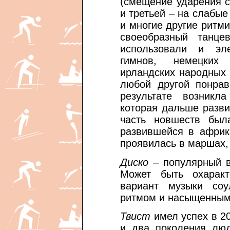
(смещение ударения с
и третьей – на слабые
и многие другие ритм
своеобразный танце
использовали и эл
гимнов, немецких 
ирландских народных 
любой другой понра
результате возникл
которая дальше разв
часть новшеств был
развившейся в африк
проявилась в маршах, 
Диско
– популярный в
Может быть охаракт
вариант музыки соу
ритмом и насыщенным
Твист
имел успех в 20
и два поколения люд