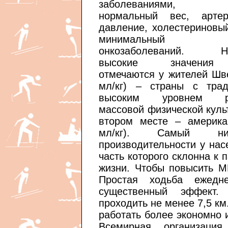
заболеваниями, 
нормальный вес, артер
давление, холестериновы
минимальный 
онкозаболеваний. На
высокие значени
отмечаются у жителей Шв
мл/кг) – страны с трад
высоким уровнем ра
массовой физической куль
втором месте – америка
мл/кг). Самый низ
производительности у нас
часть которого склонна к 
жизни. Чтобы повысить М
Простая ходьба ежедн
существенный эффект.
проходить не менее 7,5 к
работать более экономно и
Всемирная организаци