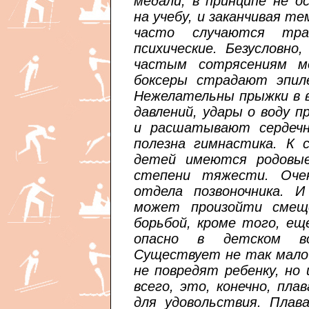
медали, в принципе не о
на учебу, и заканчивая те
часто случаются тра
психические. Безусловно
частым сотрясениям м
боксеры страдают эпиле
Нежелательны прыжки в в
давлений, удары о воду 
и расшатывают сердечн
полезна гимнастика. К 
детей имеются родовы
степени тяжести. Оче
отдела позвоночника. И
может произойти смеще
борьбой, кроме того, ещ
опасно в детском во
Существует не так мало 
не повредят ребенку, но
всего, это, конечно, пла
для удовольствия. Плав