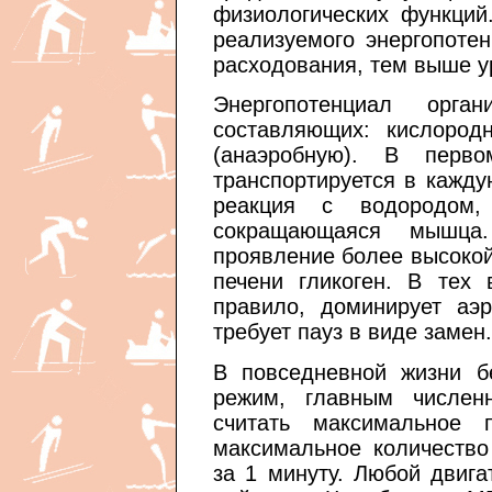
физиологических функций
реализуемого энергопоте
расходования, тем выше у
Энергопотенциал орг
составляющих: кислород
(анаэробную). В перв
транспортируется в кажду
реакция с водородом,
сокращающаяся мышца.
проявление более высокой
печени гликоген. В тех 
правило, доминирует аэ
требует пауз в виде замен.
В повседневной жизни б
режим, главным числен
считать максимальное 
максимальное количество
за 1 минуту. Любой двиг