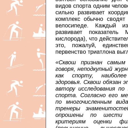
видов спорта одним челов
сильно развивает коорди
комплекс обычно сводят 
велосипеде. Каждый и
развивает показатель 
кислорода), что действите
это, пожалуй, единств
первенство триатлона выг
«Сквош признан самым
говоря, неподкупный жур
как спорту, наиболее
здоровья. Сквош обязан 
автору исследования по 
спорта. Согласно его м
по многочисленным вид
тренеры знаменитосте
опрошены по шести 
критериям оценки фи
(повышение вынослив