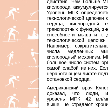
действия. Чем больше М
кислорода аккумулируетс
Уровень МПК определяет
технологической цепочки 
сердца, кислородной е
транспортных функций, эн
способности мышц и т. 
технологической цепочки
Например, сократительн
числа медленных мыш
кислородный механизм. МП
большое число систем ор
самой слабой из них. Ес
неработающем лифте подъ
остановкой сердца.
Американский врач Купе
доказал, что люди, 
уровень МПК 42 мл/ми
выше, не страдают хрон