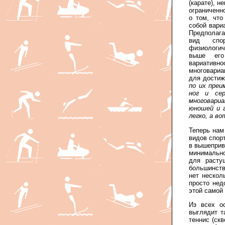
(карате), н
ограниченн
о том, что
собой вари
Предполаг
вид спор
физиологич
выше его
вариативн
многовариа
для достиж
по их пре
ног и сер
многовариа
юношей и 
легко, а в
Теперь нам
видов спор
в вышеприв
минимально
для расту
большинств
нет нескол
просто нед
этой самой 
Из всех о
выглядит т
теннис (ск