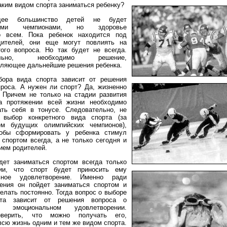
каким видом спорта заниматься ребенку?
щее большинство детей не будет
кими чемпионами, но здоровье
о всем. Пока ребенок находится под
дителей, они еще могут повлиять на
ого вопроса. Но так будет не всегда.
тельно, необходимо решение,
ляющее дальнейшие решения ребенка.
бора вида спорта зависит от решения
проса. А нужен ли спорт? Да, жизненно
 Причем не только на стадии развития
на протяжении всей жизни необходимо
ть себя в тонусе. Следовательно, не
 выбор конкретного вида спорта (за
ем будущих олимпийских чемпионов),
тобы сформировать у ребенка стимул
 спортом всегда, а не только сегодня и
ием родителей.
дет заниматься спортом всегда только
ии, что спорт будет приносить ему
ьное удовлетворение. Именно ради
ения он пойдет заниматься спортом и
делать постоянно. Тогда вопрос о выборе
рта зависит от решения вопроса о
ом эмоциональном удовлетворении.
оверить, что можно получать его,
всю жизнь одним и тем же видом спорта.