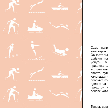
Само появ
эволюцию 
Обыватель
дайвинг н
уснуть. А
привлекат
экстремаль
спорта су
календаря 
сборных ко
один флаг,
предстоит 
основе кот
Теперь вер