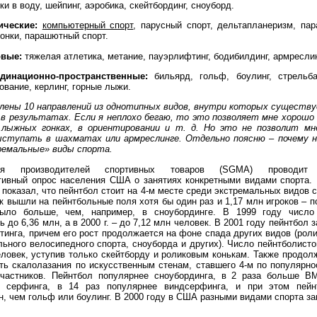
и в воду, шейпинг, аэробика, скейтбординг, сноуборд.
ические:
компьютерный спорт
, парусный спорт, дельтапланеризм, пар
гонки, парашютный спорт.
овые:
тяжелая атлетика, метание, пауэрлифтинг, бодибилдинг, армреслин
динационно-пространственные:
бильярд, гольф, боулинг, стрельба
ование, керлинг, горные лыжи.
лены 10 направлений из однотипных видов, внутри которых существ
 в результатах. Если я неплохо бегаю, то это позволяет мне хорош
а лыжных гонках, в ориентировании и т. д. Но это не позволит м
ыступать в шахматах или армреслинге. Отдельно поясню – почему 
ремальные» виды спорта.
ция производителей спортивных товаров (SGMA) проводит 
тивный опрос населения США о занятиях конкретными видами спорта. 
 показал, что пейнтбол стоит на 4-м месте среди экстремальных видов с
к вышли на пейнтбольные поля хотя бы один раз и 1,17 млн игроков – п
было больше, чем, например, в сноубординге.
В 1999 году число 
 до 6,36 млн, а в 2000 г. – до 7,12 млн человек. В 2001 году пейнтбол 
тинга, причем его рост продолжается на фоне спада других видов (роли
льного велосипедного спорта, сноуборда и других). Число пейнтболист
еловек, уступив только скейтборду и роликовым конькам. Также продол
ть скалолазания по искусственным стенам, ставшего 4-м по популярно
частников. Пейнтбол популярнее сноубординга, в 2 раза больше B
е серфинга, в 14 раз популярнее виндсерфинга, и при этом пейн
н, чем гольф или боулинг. В 2000 году в США разными видами спорта з