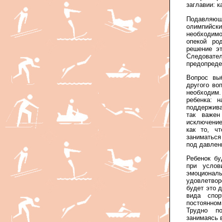
заглавии: 
Подавляю
олимпийс
необходим
опекой ро
решение эт
Следова
предопреде
Вопрос вы
другого во
необходим.
ребенка: 
поддержива
так важен
исключени
как то, ч
заниматься
под давлен
Ребенок бу
при услов
эмоционал
удовлетвор
будет это 
вида спо
постоянн
Трудно п
занимаясь 