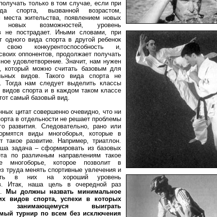
получать только в том случае, если при
да спорта, вызванной возрастом,
 места жительства, появлением новых
, новых возможностей, уровень
в не пострадает. Иными словами, при
т одного вида спорта в другой ребенок
т свою конкурентоспособность и,
своих оппонентов, продолжает получать
ное удовлетворение. Значит, нам нужен
, который можно считать базовым для
льных видов. Такого вида спорта не
. Тогда нам следует выделить классы
 видов спорта и в каждом таком классе
тот самый базовый вид.
нных цитат совершенно очевидно, что ни
порта в отдельности не решает проблемы
го развития. Следовательно, рано или
ормятся виды многоборья, которые в
 такое развитие. Например, триатлон.
ша задача – сформировать из базовых
рта по различным направлениям такое
ое многоборье, которое позволит в
з труда менять спортивные увлечения и
вать в них на хороший уровень
ов. Итак, наша цель в очередной раз
ь.
Мы должны назвать минимальное
их видов спорта, успехи в которых
ят занимающемуся выиграть
мый турнир по всем без исключения