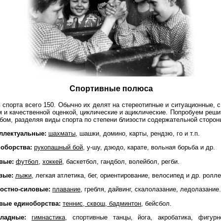
Спортивные полюса
в спорта всего 150. Обычно их делят на стереотипные и ситуационные,
м и качественной оценкой, циклические и ациклические. Попробуем реш
бом, разделяя виды спорта по степени близости содержательной сторон
ллектуальные:
шахматы
, шашки, домино, карты, рендзю, го и т.п.
оборства:
рукопашный бой
, у-шу, дзюдо, карате, вольная борьба и др.
вые:
футбол
,
хоккей
, баскетбол, гандбол, волейбол, регби.
вые:
лыжи
, легкая атлетика, бег, ориентирование, велосипед и др. ролле
остно-силовые:
плавание
, гребля, дайвинг, скалолазание, ледолазание.
вые единоборства:
теннис, сквош, бадминтон
, бейсбол.
кладные:
гимнастика
, спортивные танцы, йога, акробатика, фигурн