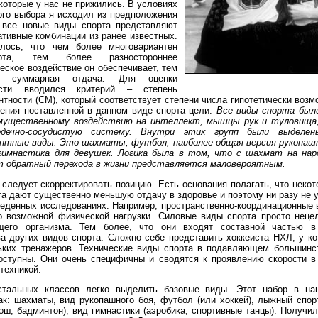
екоторые у нас не прижились. В условиях
ого выбора я исходил из предположения
 все новые виды спорта представляют
ативные комбинации из ранее известных.
алось, что чем более многовариантен
та, тем более разностороннее
еское воздействие он обеспечивает, тем
 суммарная отдача. Для оценки
ости вводился критерий – степень
нтности (СМ), который соответствует степени числа гипотетически воз
ения поставленной в данном виде спорта цели.
Все виды спорта был
имущественному воздействию на интеллект, мышцы рук и туловища
дечно-сосудистую систему. Внутри этих групп были выделен
нтные виды. Это шахматы, футбол, наиболее общая версия рукопашн
гимнастика для девушек. Логика была в том, что с шахмат на на
от обратный перехода в жизни представляется маловероятным.
 следует скорректировать позицию. Есть основания полагать, что неко
та дают существенно меньшую отдачу в здоровье и поэтому ни разу не 
еденных исследованиях. Например, пространственно-координационные в
 возможной физической нагрузки. Силовые виды спорта просто неце
щего организма. Тем более, что они входят составной частью в 
а других видов спорта. Сложно себе представить хоккеиста НХЛ, у ко
ьких тренажеров. Технические виды спорта в подавляющем большинс
оступны. Они очень специфичны и сводятся к проявлению скорости в
техникой.
стальных классов легко выделить базовые виды. Этот набор в на
ак: шахматы, вид рукопашного боя, футбол (или хоккей), лыжный спорт
вош, бадминтон), вид гимнастики (аэробика, спортивные танцы). Получи