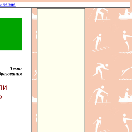
е №5/2005
Тема:
бразования
ли
»