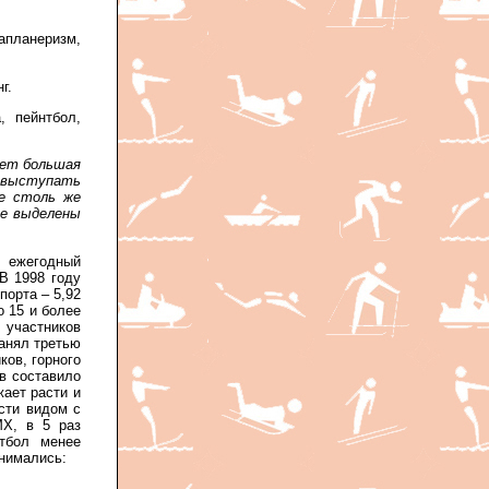
апланеризм,
г.
, пейнтбол,
ует большая
о выступать
не столь же
не выделены
ежегодный
В 1998 году
порта – 5,92
о 15 и более
участников
занял третью
ков, горного
ов составило
жает расти и
сти видом с
MX, в 5 раз
тбол менее
анимались: