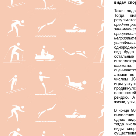
видам спор
Такая зад
Тогда он
результато
средняя ра
занимающ
приоритет
неприорит
устойчивы
однородных
вид будет
остальные
интеллекту
шахматы. 
оцениваетс
атомов во
числом 10
игры уступ
продвинулс
сложностей
рендзю. А
жизни, увы,
В конце 90
выявления 
одних видо
тогда чис
виды спор
существов