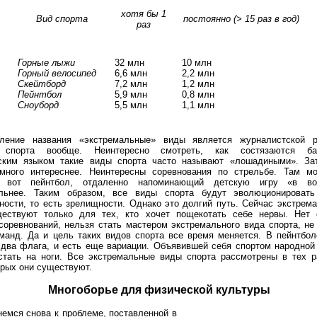
хотя бы 1
Вид спорта
постоянно (> 15 раз в год)
раз
Горные лыжи
32 млн
10 млн
Горный велосипед
6,6 млн
2,2 млн
Скейтборд
7,2 млн
1,2 млн
Пейнтбол
5,9 млн
0,8 млн
Сноуборд
5,5 млн
1,1 млн
ление названия «экстремальные» виды является журналистской р
спорта вообще. Неинтересно смотреть, как состязаются бай
ским языком такие виды спорта часто называют «лошадиными». За
амного интереснее. Неинтересны соревнования по стрельбе. Там м
 вот пейнтбол, отдаленно напоминающий детскую игру «в во
ельнее. Таким образом, все виды спорта будут эволюционировать
ности, то есть зрелищности. Однако это долгий путь. Сейчас экстрем
ществуют только для тех, кто хочет пощекотать себе нервы. Нет 
соревнований, нельзя стать мастером экстремального вида спорта, не
манд. Да и цель таких видов спорта все время меняется. В пейнтбол
 два флага, и есть еще вариации. Объявившей себя спортом народной
стать на ноги. Все экстремальные виды спорта рассмотрены в тех р
орых они существуют.
Многоборье для физической культуры
немся снова к проблеме, поставленной в