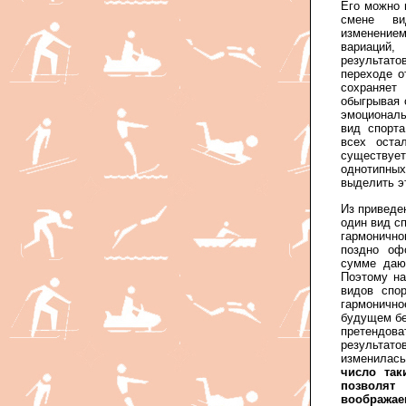
Его можно 
смене ви
изменением
вариаций
результато
переходе о
сохраняе
обыгрывая 
эмоциональ
вид спорта
всех оста
существует
однотипных
выделить э
Из приведе
один вид с
гармонично
поздно оф
сумме дают
Поэтому на
видов спо
гармоничн
будущем бе
претендо
результат
изменилас
число так
позвол
воображае