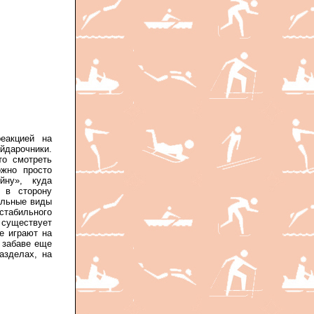
еакцией на
дарочники.
то смотреть
ожно просто
йну», куда
 в сторону
альные виды
стабильного
 существует
е играют на
 забаве еще
азделах, на