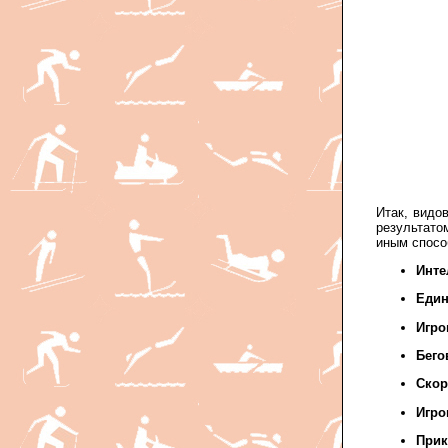
Итак, видо
результато
иным спосо
Инте
Един
Игро
Бего
Скор
Игро
При