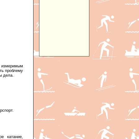
 с измеримым
ить проблему
ы дела.
рспорт.
ое катание,