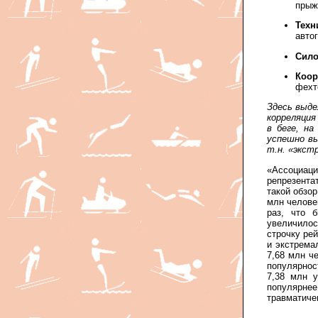
прыжк
Техн
авто
Сил
Коор
фехт
Здесь выде
корреляция
в беге, н
успешно в
т.н. «экст
«Ассоциа
репрезента
такой обзор
млн челове
раз, что 
увеличилось
строчку рей
и экстрема
7,68 млн ч
популярнос
7,38 млн у
популярне
травматиче