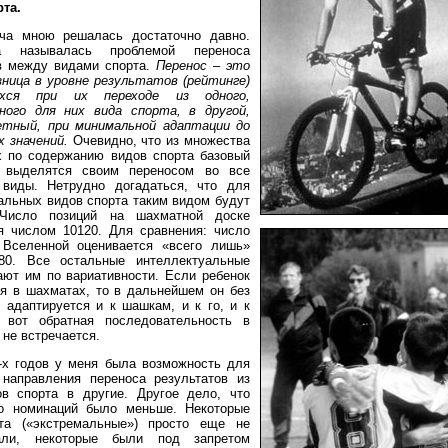
та.
ача мною решалась достаточно давно.
а называлась проблемой переноса
в между видами спорта.
Перенос
–
это
зница в уровне результатов (рейтинге)
ихся при их переходе из одного,
ного для них вида спорта, в другой,
етный, при минимальной адаптации до
х значений.
Очевидно, что из множества
 по содержанию видов спорта базовый
 выделятся своим переносом во все
 виды. Нетрудно догадаться, что для
альных видов спорта таким видом будут
Число позиций на шахматной доске
я числом 10120. Для сравнения: число
 Вселенной оценивается «всего лишь»
80. Все остальные интеллектуальные
ают им по вариативности. Если ребенок
я в шахматах, то в дальнейшем он без
 адаптируется и к шашкам, и к го, и к
 вот обратная последовательность в
 не встречается.
-х годов у меня была возможность для
направления переноса результатов из
в спорта в другие. Другое дело, что
ло номинаций было меньше. Некоторые
та («экстремальные») просто еще не
али, некоторые были под запретом