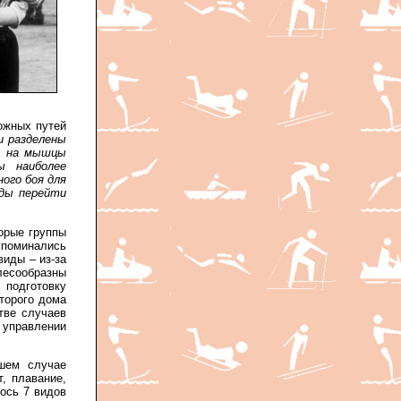
можных путей
и разделены
, на мышцы
ы наиболее
ого боя для
рды перейти
торые группы
упоминались
иды – из-за
лесообразны
подготовку
торого дома
тве случаев
 управлении
шем случае
, плавание,
лось 7 видов