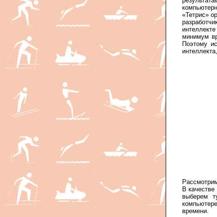
результата
компьютер
«Тетрис» ор
разработч
интеллекте
минимум вр
Поэтому ис
интеллекта,
Рассмотрим
В качестве
выберем т
компьютере
времени. 