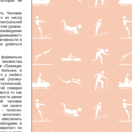
которое не
ть. Человек
го из числа
ектуальной
этом уровне.
изведение
«размывают»
ктивности в
ее добиться
, формально
 множества
в «Границах
а больных в
то у любого
ий (логико-
тический,
той семерке
ется то как
ьности ранее
ой человек
 тип своего
 – телесно-
 интеллект.
ы обеспечить
еобходимо в
кротест, по