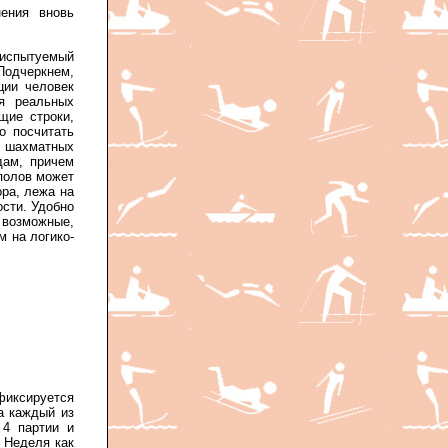
ения вновь
 испытуемый
Подчеркнем,
ции человек
я реальных
щие строки,
о посчитать
и шахматных
дам, причем
 полов может
ра, лежа на
сти. Удобно
 возможные,
 на логико-
иксируется
а каждый из
 4 партии и
. Неделя как