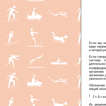
Если мы пе
виде перев
и интересуе
Если говор
систему л
деятельно
коэффицие
организма 
организма 
увеличится
Обозначим И
общий объе
{
Из решени