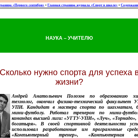
траница «Первого сентября»
•
Главная страница журнала «Спорт в школе»
•
Содержани
НАУКА – УЧИТЕЛЮ
Сколько нужно спорта для успеха 
жизни?
Андрей Анатольевич Полозов по образованию хи
технолог, окончил физико-технический факультет У
УПИ. Кандидат в мастера спорта по шахматам, бо
мини-футболу. Работал тренером по мини-футбо
командах высшей лиги: «УГТУ-УПИ», «Луч», «Торнадо»,
богатыря». В своей спортивной деятельности усп
использовал разработанные им программные средс
«Компьютерный тренер», «Компьютерная ве