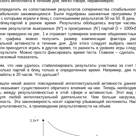
кого интеллекта в течение дня, мягко говоря, неравномерно.
определить из сопоставления результатов соперничества
стабильного
абильного занимающегося
. Были подобраны шахматные программы (
 с которыми играли в блиц с соотношением результатов 50 на 50. В день
блиц-партий в разное время. Результаты обобщались внутри часовы
+
-
ние результатов выигранных (N
) и проигранных (N
) партий D = 1000•(
мени приведено на рис. 1 и отражает суммарное значение общеизвестны
го графика можно получить размер компенсации фактора рас
альной активности в течение дня. Для этого следует выбрать неко
ли приходится играть в другое время, то разность в уровнях игры след
езультате. Можно просто фиксировать время теста. Главное – сделать
 искомый показатель.
м, что нам удалось стабилизировать результаты участника за счет т
колько партий в блиц только в определенное время. Например, две п
работы в 20 часов. Что дальше?
ашли некий аналог повседневной интеллектуальной активности данног
 оказывает существенного обратного влияния на нее. Теперь необходи
ь между результативностью в этой сфере и активностью. Этот вид 
для любой интеллектуальной деятельности. Чем больше нагрузка
вность. Эта закономерность носит характер убывающей экспоненты. Нас
зультативность, а произведение результативности на объем.