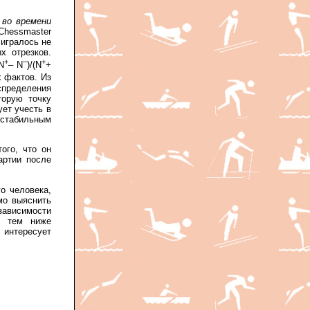
 во времени
Chessmaster
 игралось не
х отрезков.
+
–
+
N
– N
)/(N
+
х фактов. Из
пределения
торую точку
ует учесть в
 стабильным
ого, что он
артии после
о человека,
мо выяснить
зависимости
, тем ниже
 интересует