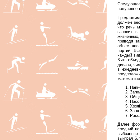
Следующее
полученног
Предложим 
должен вес
что речь м
заносит в
жизненных,
приводя за
объем час
партий. Вс
каждый вид
быть объед
диване, си
в ежеднев
предположи
математиче
Напис
Запо
Обще
Пасс
Хозя
Заня
Расс
Далее фор
средний на
выбранных
выиграл 6, 