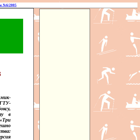
е №6/2005
в
мик-
ГТУ-
ксу,
лу в
 «Три
ешно
тва:
рсия