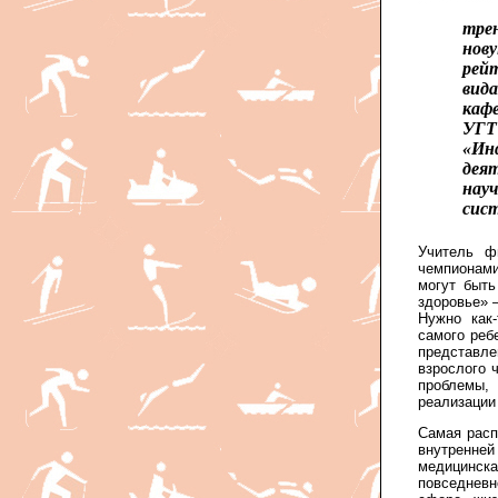
тре
нов
рей
вида
каф
УГТ
«Ин
дея
науч
сист
Учитель ф
чемпионами
могут быть
здоровье» 
Нужно как-
самого реб
представл
взрослого 
проблемы,
реализации 
Самая расп
внутренней
медицинск
повседневн