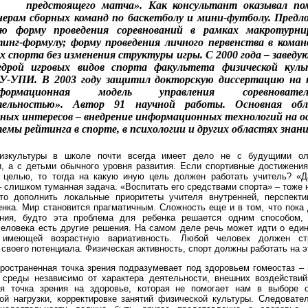
предстоящего матча». Как консультант оказывал по
нерам сборных команд по баскетболу и мини-футболу. Пред
ую форму проведения соревнований в рамках макротурни
тинг-формулу; форму проведения личного первенства в кома
х спорта без изменения структуры игры. С 2000 года – завед
едрой игровых видов спорта факультета физической куль
У-УПИ. В 2003 году защитил докторскую диссертацию на 
формационная модель управления соревновател
тельностью». Автор 91 научной работы. Основная обл
ных интересов – внедрение информационных технологий на о
емы рейтинга в спорте, в психологии и других областях знани
изкультуры в школе почти всегда имеет дело не с будущими ол
, а с детьми обычного уровня развития. Если спортивные достижения
 целью, то тогда на какую иную цель должен работать учитель? «Д
– слишком туманная задача. «Воспитать его средствами спорта» – тоже 
то дополнить локальные приоритеты учителя внутренней, перспект
енка. Мир становится прагматичным. Сложность еще и в том, что пока
ения, будто эта проблема для ребенка решается одним способом,
человека есть другие решения. На самом деле речь может идти о еди
 имеющей возрастную вариативность. Любой человек должен ст
своего потенциала. Физическая активность, спорт должны работать на э
ространенная точка зрения подразумевает под здоровьем гомеостаз – 
 среды независимо от характера деятельности, внешних воздействий
ая точка зрения на здоровье, которая не помогает нам в выборе 
ой нагрузки, корректировке занятий физической культуры. Следовател