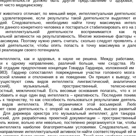
недеятельности должно быть другое представление о здоровье, 
ит чисто медицинскому.
т животного отличает, по меньшей мере, интеллектуальная деятельнос
 удовлетворение, если результаты такой деятельности выделяют е
дей. Следовательно, необходимо найти точку максимума интелл
и данного конкретного человека и постараться стабилизировать его на 
 интеллектуальной деятельности воспринимается как про
альной активности на результативность. Многие жизненные факторы 
максимума. Поэтому нужно уметь считать: сколько следует проявлять а
ной деятельности, чтобы опять попасть в точку максимума и дал
 реализации своего потенциала.
интеллекта, как и здоровья, в науке не решена. Между работами
ми к одному направлению, различий больше, чем сходства. Из
й отдадим предпочтение концепции Говарда Гарднера, изложенной им 
1983). Гарднер сопоставлял поврежденные участки головного мозг
еской клинике и отклонения в их поведении. Он пришел к выводу, ч
существуют семь видов интеллекта: лингвистический, аналитическ
ческий), музыкальный, пространственный, телесно-кинесте
остный, межличностный. Есть весомые основания полагать, что к э
обавить и еще один вид интеллекта – креативность. Последняя понима
ь к творчеству, то как способность пользоваться результатами деятел
 видов интеллекта. Итак, ограничимся этой восьмеркой. Люб
ет свою деятельность с опорой на самый сильный, высоко развитый
. Для дирижера оркестра это музыкальный интеллект, для танцора
еский, для разработчика проектной документации – пространственный
иль жизни, вольно или невольно, постепенно реорганизуется так, чтоб
интеллекта наиболее благоприятными условиями. Следовательно, н
направлении интеллектуальной активности найти соответствующий ей ми