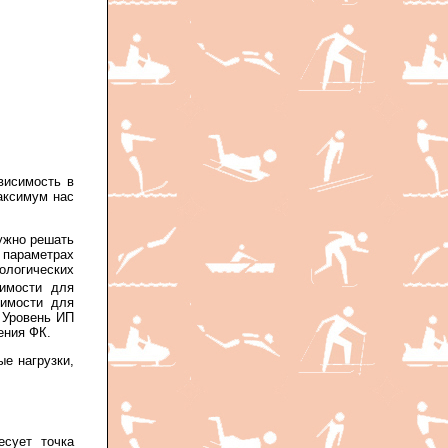
висимость в
аксимум нас
нужно решать
параметрах
логических
оимости для
оимости для
 Уровень ИП
ения ФК.
ые нагрузки,
есует точка