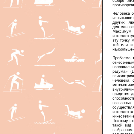
сфере жиз
противореч
Человека о
испытывает
других лю
деятельност
Максимум
интеллекту
эту точку 
той или и
наибольшей
Проблема 
отнесенны
направлени
разума» (
психиатрич
человека 
математи
внутриличн
придется д
способност
названных
осуществля
интеллекта
кинестетич
Поэтому ст
такой вид 
выбранном 