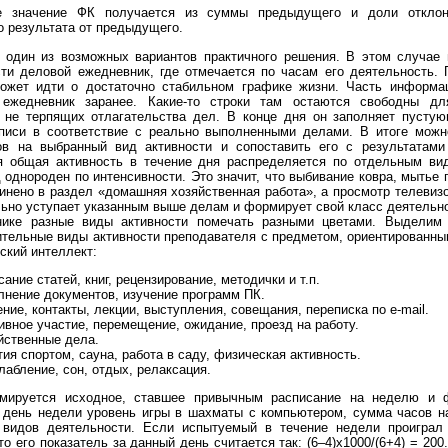
 значение ФК получается из суммы предыдущего и доли отклон
о результата от предыдущего.
один из возможных вариантов практичного решения. В этом случае
ти деловой ежедневник, где отмечается по часам его деятельность. 
ожет идти о достаточно стабильном графике жизни. Часть информа
 ежедневник заранее. Какие-то строки там остаются свободны дл
 не терпящих отлагательства дел. В конце дня он заполняет пустую
писи в соответствие с реально выполненными делами. В итоге можн
ов на выбранный вид активности и сопоставить его с результатам
я общая активность в течение дня распределяется по отдельным ви
 однороден по интенсивности. Это значит, что выбивание ковра, мытье
инено в раздел «домашняя хозяйственная работа», а просмотр телевизо
льно уступает указанным выше делам и формирует свой класс деятельно
нике разные виды активности помечать разными цветами. Выделим
тельные виды активности преподавателя с предметом, ориентированным
ский интеллект:
ание статей, книг, рецензирование, методички и т.п.
лнение документов, изучение программ ПК.
ние, контакты, лекции, выступления, совещания, переписка по e-mail.
ивное участие, перемещение, ожидание, проезд на работу.
йственные дела.
тия спортом, сауна, работа в саду, физическая активность.
лабление, сон, отдых, релаксация.
мируется исходное, ставшее привычным расписание на неделю и ф
 день недели уровень игры в шахматы с компьютером, сумма часов н
 видов деятельности. Если испытуемый в течение недели проиграл
то его показатель за данный день считается так: (6–4)x1000/(6+4) = 200