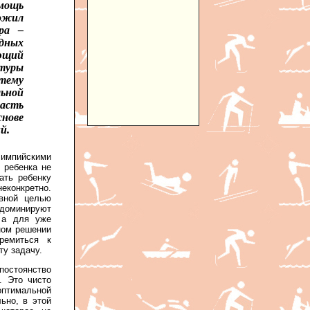
мощь
ложил
ра –
ндных
ующий
туры
тему
ьной
асть
снове
й.
импийскими
 ребенка не
ать ребенку
неконкретно.
ивной целью
 доминируют
 а для уже
ном решении
ремиться к
ту задачу.
постоянство
. Это чисто
оптимальной
ьно, в этой