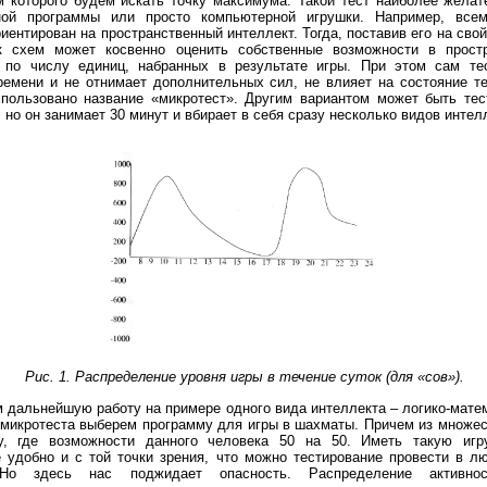
м которого будем искать точку максимума. Такой тест наиболее желат
ной программы или просто компьютерной игрушки. Например, всем
иентирован на пространственный интеллект. Тогда, поставив его на сво
ик схем может косвенно оценить собственные возможности в прост
 по числу единиц, набранных в результате игры. При этом сам те
емени и не отнимает дополнительных сил, не влияет на состояние те
пользовано название «микротест». Другим вариантом может быть тес
 но он занимает 30 минут и вбирает в себя сразу несколько видов интел
Рис. 1. Распределение уровня игры в течение суток (для «сов»).
 дальнейшую работу на примере одного вида интеллекта – логико-матем
 микротеста выберем программу для игры в шахматы. Причем из множес
у, где возможности данного человека 50 на 50. Иметь такую игр
 удобно и с той точки зрения, что можно тестирование провести в л
Но здесь нас поджидает опасность. Распределение активнос