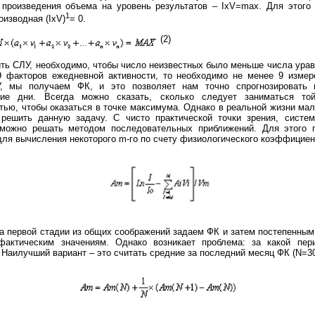
произведения объема на уровень результатов – IxV=max. Для этого
1
оизводная (IxV)
= 0.
(2)
ть СЛУ, необходимо, чтобы число неизвестных было меньше числа урав
 факторов ежедневной активности, то необходимо не менее 9 измере
, мы получаем ФК, и это позволяет нам точно спрогнозировать н
ие дни. Всегда можно сказать, сколько следует заниматься то
тью, чтобы оказаться в точке максимума. Однако в реальной жизни мал
решить данную задачу. С чисто практической точки зрения, систе
 можно решать методом последовательных приближений. Для этого 
для вычисления некоторого m-го по счету физиологического коэффициен
на первой стадии из общих соображений задаем ФК и затем постепенным
фактическим значениям. Однако возникает проблема: за какой пе
 Наилучший вариант – это считать средние за последний месяц ФК (N=30