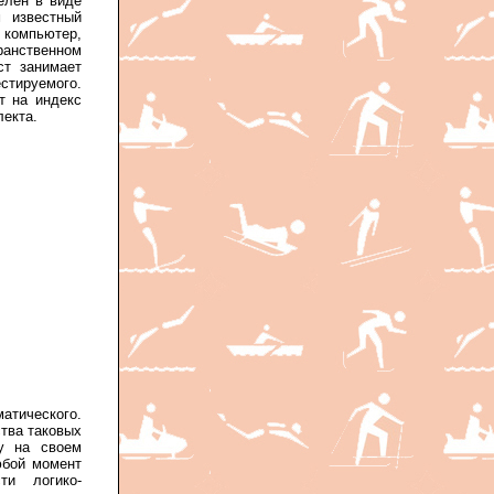
елен в виде
 известный
й компьютер,
ранственном
ст занимает
стируемого.
т на индекс
лекта.
атического.
тва таковых
у на своем
юбой момент
ти логико-