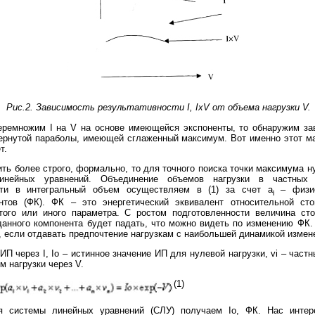
Рис.2. Зависимость результативности I, IxV от объема нагрузки V.
ремножим I на V на основе имеющейся экспоненты, то обнаружим за
ернутой параболы, имеющей сглаженный максимум. Вот именно этот м
т.
ить более строго, формально, то для точного поиска точки максимума 
инейных уравнений. Объединение объемов нагрузки в частных 
сти в интегральный объем осуществляем в (1) за счет а
– физио
i
нтов (ФК). ФК – это энергетический эквивалент относительной ст
того или иного параметра. С ростом подготовленности величина ст
данного компонента будет падать, что можно видеть по изменению ФК.
, если отдавать предпочтение нагрузкам с наибольшей динамикой измен
П через I, Io – истинное значение ИП для нулевой нагрузки, vi – частн
м нагрузки через V.
(1)
я системы линейных уравнений (СЛУ) получаем Io, ФК. Нас интер