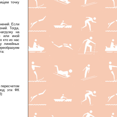
 ищем точку
нений. Если
ний. Тогда,
агрузку на
й или иной
о кто из нас
му линейных
преобразуем
та:
 пересчетом
риод эти ФК
):