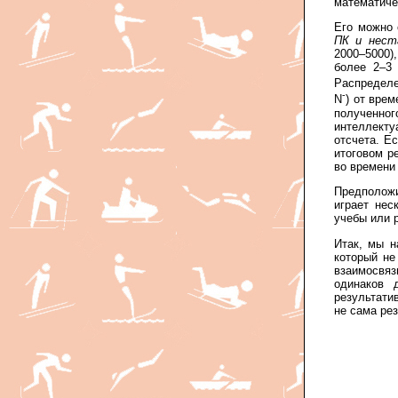
математичес
Его можно 
ПК и нест
2000–5000),
более 2–3 
Распределе
-
N
) от вре
полученно
интеллекту
отсчета. Ес
итоговом р
во времени
Предположи
играет нес
учебы или 
Итак, мы н
который не
взаимосвяз
одинаков 
результати
не сама ре