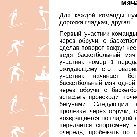
мяч
Для каждой команды нуж
дорожка гладкая, другая –
Первый участник команды
через обручи, с баскетб
сделав поворот вокруг нее
ведя баскетбольный мяч
участник номер 1 переда
ожидающему его товари
участник начинает б
баскетбольный мяч одной 
через обручи с баскетб
эстафеты происходит точн
бегунами. Следующий 
пролезая через обручи, 
возвращается по гладкой 
передается спортсмену 
очередь, пробежать по 