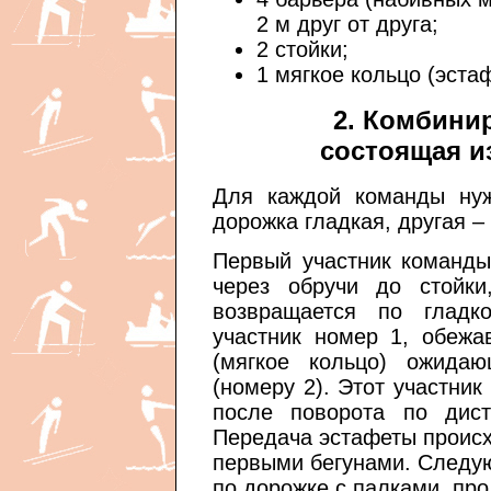
2 м друг от друга;
2 стойки;
1 мягкое кольцо (эста
2. Комбини
состоящая и
Для каждой команды нуж
дорожка гладкая, другая –
Первый участник команды
через обручи до стойки
возвращается по гладк
участник номер 1, обежа
(мягкое кольцо) ожида
(номеру 2). Этот участник
после поворота по дист
Передача эстафеты происх
первыми бегунами. Следу
по дорожке с палками, про