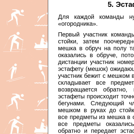
5. Эст
Для каждой команды ну
«огородника».
Первый участник команд
стойки, затем поочеред
мешка в обруч на полу т
оказались в обруче, пот
дистанции участник номе
эстафету (мешок) ожидающ
участник бежит с мешком в
складывает все предм
возвращается обратно,
эстафеты происходит точн
бегунами. Следующий ч
мешком в руках до стойк
все предметы из мешка в 
все предметы оказалис
обратно и передает эста