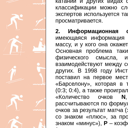
катании и других видах с
классификации можно сл
экспертов используется т
просматривается.
2. Информационная с
имеющаяся информация 
массу, и у кого она окаже
Основная проблема таки
физического смысла, 
взаимодействуют между со
других. В 1998 году Инст
поставил на первое мес
«Барселону», которая в 
(0:3; 0:4), а также проигр
«Количество очков
N
рассчитываются по форму
очков за результат матча (
со знаком «плюс», за пр
знаком «минус»),
P
– коэф