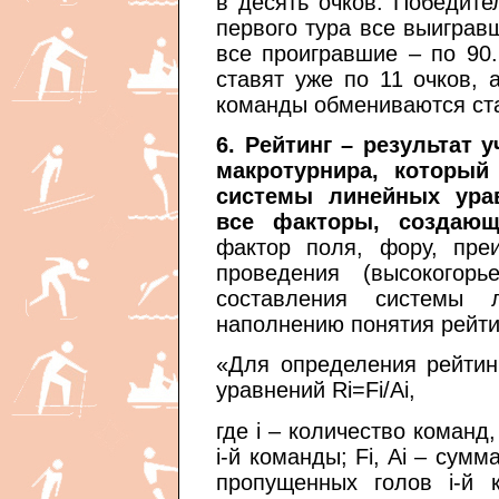
в десять очков. Победите
первого тура все выиграв
все проигравшие – по 90
ставят уже по 11 очков, 
команды обмениваются ст
6. Рейтинг – результат 
макротурнира, который
системы линейных урав
все факторы, создающ
фактор поля, фору, пре
проведения (высокогор
составления системы 
наполнению понятия рейт
«Для определения рейтин
уравнений Ri=Fi/Ai,
где i – количество команд
i-й команды; Fi, Ai – сум
пропущенных голов i-й 