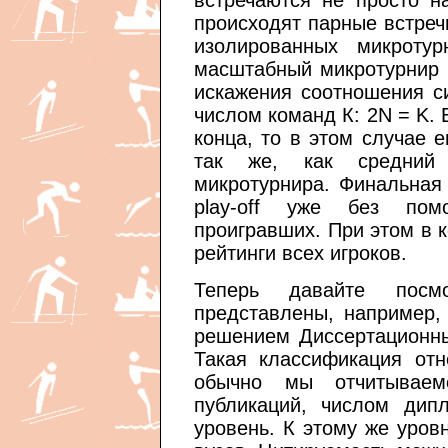
встречаются не просто н
происходят парные встреч
изолированных микротур
масштабный микротурнир 
искажения соотношения си
числом команд К: 2N = K. 
конца, то в этом случае 
так же, как средний 
микротурнира. Финальная
play-off уже без по
проигравших. При этом в 
рейтинги всех игроков.
Теперь давайте посм
представлены, например,
решением Диссертационных
Такая классификация от
обычно мы отчитываем
публикаций, числом дип
уровень. К этому же уров