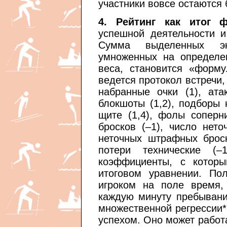
участники вовсе остаются 
4. Рейтинг как итог 
успешной деятельности 
Сумма выделенных экс
умноженных на определе
веса, становится «форму
ведется протокол встречи
набранные очки (1), ата
блокшоты (1,2), подборы 
щите (1,4), фолы соперни
бросков (–1), число нето
неточных штрафных броско
потери технические (
коэффициенты, с котор
итоговом уравнении. По
игроком на поле время,
каждую минуту пребывани
множественной регрессии*
успехом. Оно может работа