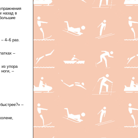
 упражнения
м назад в
(большие
 – 4–6 раз.
патках –
 из упора
 ноги, –
 быстрее?» –
колене,