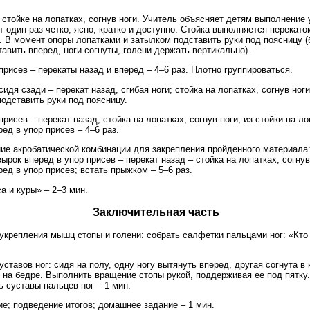
 стойке на лопатках, согнув ноги. Учитель объясняет детям выполнение
т один раз четко, ясно, кратко и доступно. Стойка выполняется перекато
. В момент опоры лопатками и затылком подставить руки под поясницу 
авить вперед, ноги согнуты, голени держать вертикально).
 присев – перекаты назад и вперед – 4–6 раз. Плотно группироваться.
сидя сзади – перекат назад, сгибая ноги; стойка на лопатках, согнув ноги
одставить руки под поясницу.
присев – перекат назад; стойка на лопатках, согнув ноги; из стойки на ло
ред в упор присев – 4–6 раз.
ие акробатической комбинации для закрепления пройденного материала:
вырок вперед в упор присев – перекат назад – стойка на лопатках, согнув
ред в упор присев; встать прыжком – 5–6 раз.
са и куры» – 2–3 мин.
Заключительная часть
 укрепления мышц стопы и голени: собрать салфетки пальцами ног: «Кто
уставов ног: сидя на полу, одну ногу вытянуть вперед, другая согнута в 
 на бедре. Выполнить вращение стопы рукой, поддерживая ее под пятку.
 суставы пальцев ног – 1 мин.
ие; подведение итогов; домашнее задание – 1 мин.