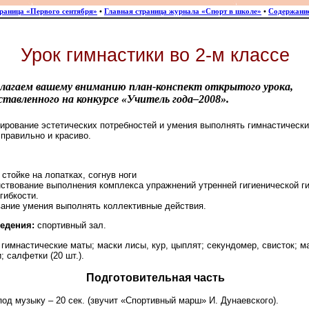
траница «Первого сентября»
•
Главная страница журнала «Спорт в школе»
•
Содержани
Урок гимнастики во 2-м классе
лагаем вашему вниманию план-конспект открытого урока,
ставленного на конкурсе «Учитель года–2008».
рование эстетических потребностей и умения выполнять гимнастическ
правильно и красиво.
 стойке на лопатках, согнув ноги
ствование выполнения комплекса упражнений утренней гигиенической г
гибкости.
ание умения выполнять коллективные действия.
едения:
спортивный зал.
гимнастические маты; маски лисы, кур, цыплят; секундомер, свисток; м
; салфетки (20 шт.).
Подготовительная часть
под музыку – 20 сек. (звучит «Спортивный марш» И. Дунаевского).