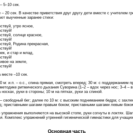
– 5–10 сек.
 – 20 сек. В качестве приветствия друг другу дети вместе с учителем гр
ют выученные заранее стихи:
ствуй, утро ясное,
ствуй!
ствуй, солнце красное,
ствуй!
ствуй, Родина прекрасная,
ствуй!
ек, и стар и млад,
ствуй!
ивое на земле,
ствуй!
 месте –10 сек.
30 м: и.п. – о.с., спина прямая, смотреть вперед; 30 м: с поддержанием 
методике ритмического дыхания Суворина (1–2 – вдох через нос; 3–4 – 
а носках, руки в стороны; 10 м на пятках, руки за спиной.
м – свободный бег; далее по 10 м: с высоким подниманием бедра; с захл
ад; приставными шагами правым боком; приставными шагами левым боко
 упражнения выполняются на высокой стопе, руки согнуты в локтях. Шаг
я. Комплекс упражнений утренней гигиенической гимнастики для учащих
Основная часть