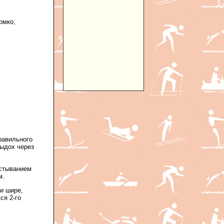
омко,
правильного
выдох через
естыванием
м.
и шире,
ся 2-го