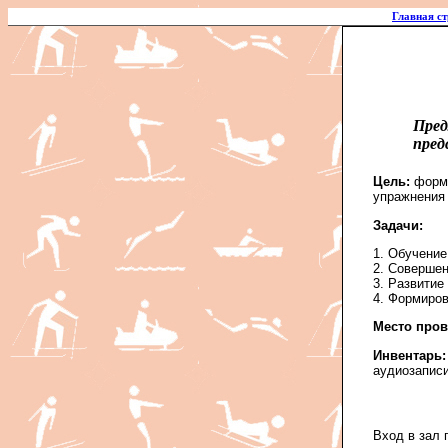
Главная с
Пред
пред
Цель:
форми
упражнения 
Задачи:
1. Обучение
2. Совершен
3. Развитие 
4. Формиров
Место пров
Инвентарь:
аудиозаписи
Вход в зал 