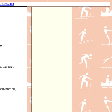
е №23/2008
ие
имнастики.
агнитофон,