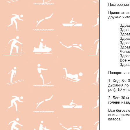
Построение 
Приветствие
дружно чита
Здрав
Здрав
Здрав
Здрав
Здрав
Здрав
Челов
Здрав
Все ж
Здрав
Повороты на
1. Ходьба: 
дыхания по 
рот); 10 м н
2. Бег: 30 
голени наз
Все беговые
спина пряма
класса.