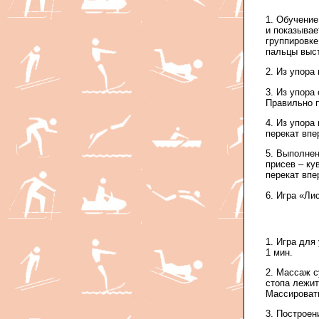
1. Обучение
и показывае
группировке
пальцы выст
2. Из упора
3. Из упора 
Правильно п
4. Из упора 
перекат впе
5. Выполнен
присев – ку
перекат впе
6. Игра «Ли
1. Игра для
1 мин.
2. Массаж с
стопа лежит
Массировать
3. Построен