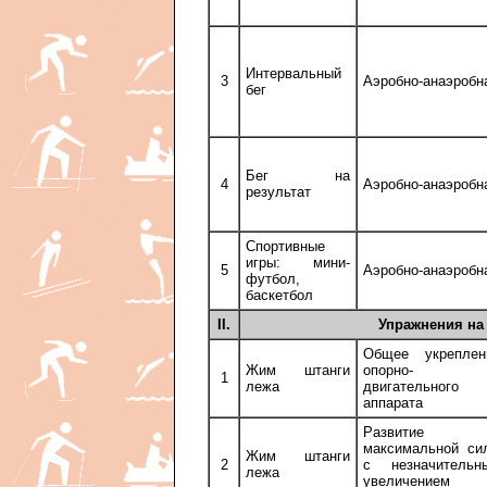
Интервальный
3
Аэробно-анаэробн
бег
Бег на
4
Аэробно-анаэробн
результат
Спортивные
игры: мини-
5
Аэробно-анаэробн
футбол,
баскетбол
II.
Упражнения на
Общее укреплен
Жим штанги
опорно-
1
лежа
двигательного
аппарата
Развитие
максимальной си
Жим штанги
2
с незначительн
лежа
увеличением