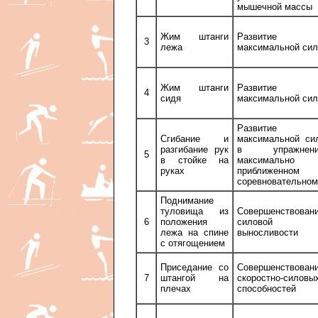
мышечной массы
Жим штанги
Развитие
3
лежа
максимальной си
Жим штанги
Развитие
4
сидя
максимальной си
Развитие
Сгибание и
максимальной си
разгибание рук
в упражнени
5
в стойке на
максимально
руках
приближенном
соревновательном
Поднимание
туловища из
Совершенствован
6
положения
силовой
лежа на спине
выносливости
с отягощением
Приседание со
Совершенствован
7
штангой на
скоростно-силовы
плечах
способностей