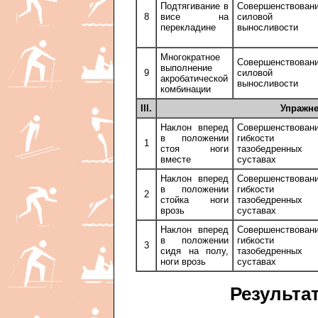
Подтягивание в
Совершенствован
8
висе на
силовой
перекладине
выносливости
Многократное
Совершенствован
выполнение
9
силовой
акробатической
выносливости
комбинации
III.
Упражне
Наклон вперед
Совершенствован
в положении
гибкости
1
стоя ноги
тазобедренных
вместе
суставах
Наклон вперед
Совершенствован
в положении
гибкости
2
стойка ноги
тазобедренных
врозь
суставах
Наклон вперед
Совершенствован
в положении
гибкости
3
сидя на полу,
тазобедренных
ноги врозь
суставах
Результа