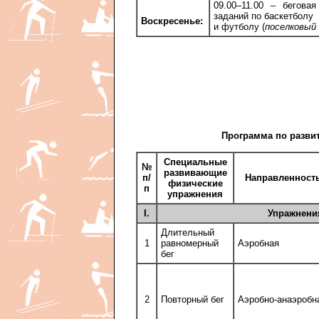
09.00–11.00 – бегова
заданий по баскетболу
Воскресенье:
и футболу (
поселковый
Программа по разви
Специальные
№
развивающие
п/
Направленност
физические
п
упражнения
I.
Упражнени
Длительный
1
равномерный
Аэробная
бег
2
Повторный бег
Аэробно-анаэробн