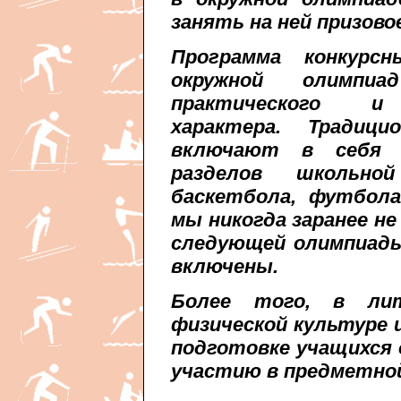
занять на ней призово
Программа конкурс
окружной олимпи
практического и 
характера. Традици
включают в себя в
разделов школьной
баскетбола, футбола
мы никогда заранее не
следующей олимпиады 
включены.
Более того, в лит
физической культуре 
подготовке учащихся
участию в предметной