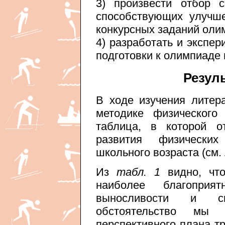
3) произвести отбор с
способствующих улучш
конкурсных заданий оли
4) разработать и экспе
подготовки к олимпиаде 
Резул
В ходе изучения литер
методике физического
таблица, в которой о
развития физически
школьного возраста (см.
Из
табл. 1
видно, что
наиболее благопри
выносливости и си
обстоятельство мы 
перспективного плана т