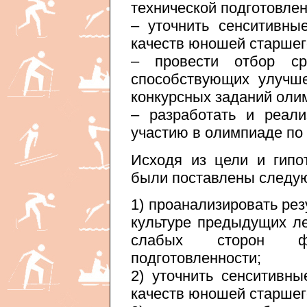
технической подготовле
– уточнить сенситивны
качеств юношей старшег
– провести отбор сре
способствующих улучш
конкурсных заданий оли
– разработать и реали
участию в олимпиаде по 
Исходя из цели и гипо
были поставлены следу
1) проанализировать ре
культуре предыдущих л
слабых сторон фи
подготовленности;
2) уточнить сенситивн
качеств юношей старшег