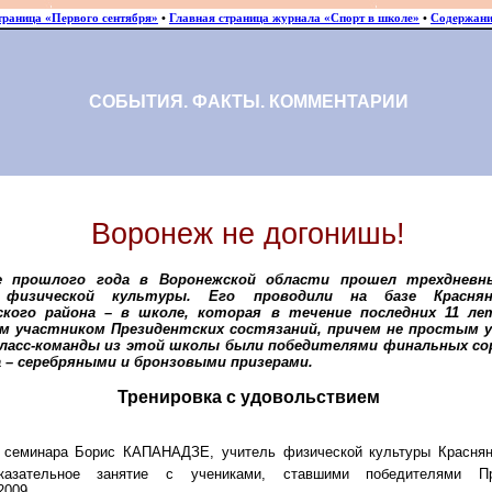
траница «Первого сентября»
•
Главная страница журнала «Спорт в школе»
•
Содержани
СОБЫТИЯ. ФАКТЫ. КОММЕНТАРИИ
Воронеж не догонишь!
е прошлого года в Воронежской области прошел трехдневн
 физической культуры. Его проводили на базе Красня
ского района – в школе, которая в течение последних 11 ле
м участником Президентских состязаний, причем не простым 
класс-команды из этой школы были победителями финальных со
а – серебряными и бронзовыми призерами.
Тренировка с удовольствием
 семинара Борис КАПАНАДЗЕ, учитель физической культуры Краснян
казательное занятие с учениками, ставшими победителями Пр
2009.