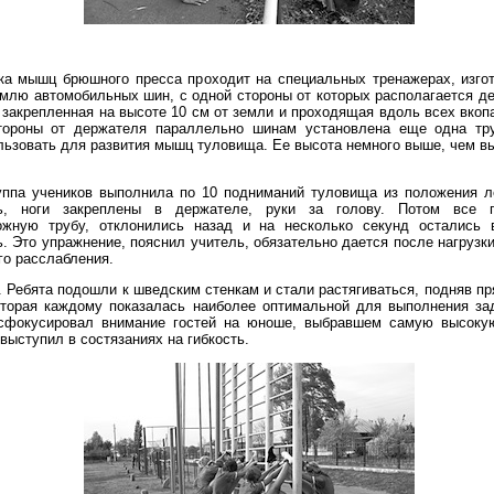
вка мышц брюшного пресса проходит на специальных тренажерах, изго
емлю автомобильных шин, с одной стороны от которых располагается д
, закрепленная на высоте 10 см от земли и проходящая вдоль всех вкоп
тороны от держателя параллельно шинам установлена еще одна тру
льзовать для развития мышц туловища. Ее высота немного выше, чем в
уппа учеников выполнила по 10 подниманий туловища из положения 
сь, ноги закреплены в держателе, руки за голову. Потом все 
ожную трубу, отклонились назад и на несколько секунд остались 
. Это упражнение, пояснил учитель, обязательно дается после нагрузк
го расслабления.
. Ребята подошли к шведским стенкам и стали растягиваться, подняв пр
которая каждому показалась наиболее оптимальной для выполнения за
сфокусировал внимание гостей на юноше, выбравшем самую высокую
выступил в состязаниях на гибкость.