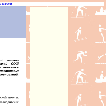
е №1/2010
ый семинар
нской СОШ
т является
участником:
ревнований,
ской школы,
езидентских