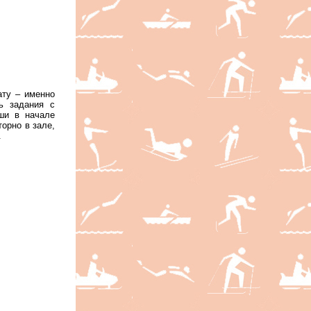
ату – именно
ь задания с
ши в начале
торно в зале,
.