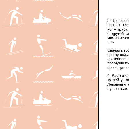
3. Трениро
врытых в з
ног – труба
с другой с
можно испо
шин.
Сначала гр
прогнувши
противопол
прогнувшись
пресс для е
4. Растяжка
ту рейку, 
Леванович 
лучше всех 