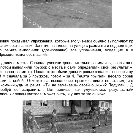
ович показывал упражнения, которые его ученики обычно выполняют пр
ским состязаниям. Занятие началось на улице с разминки и подводящих
о ребята выполнили (дозированно) все упражнения, входящие в о
резидентских состязаний:
 длину с места. Сначала ученики дополнительно размялись, попрыгав н
 потом выполнили прыжок с места и сами определили свой результат –
рисована разметка. После этого были даны игровые задания: перепрыгн
 м сначала за 5 прыжков, потом – за 4. Ребята прыгали, весело сорев
ами с собой. Отметок за выполнение прыжков никто не ставил; ин
 кому-нибудь из ребят: «Ты не замечаешь своей ошибки? Подумай… Да
пробуй ее исправить… Вот видишь, как улучшились результаты!
ись к словам учителя: может быть, и у них та же ошибка…