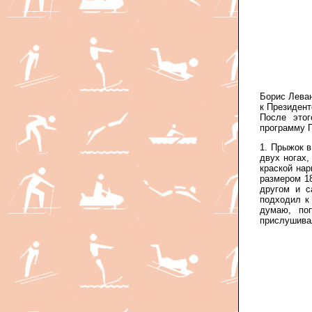
Борис Леван
к Президент
После этог
программу П
1. Прыжок в
двух ногах,
крас­кой на
размером 18
другом и с
подходил к
думаю, по
прислушивал