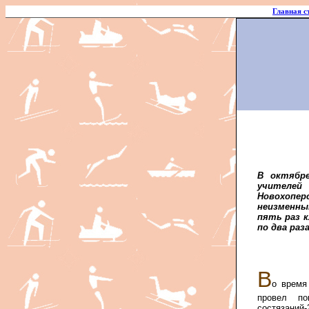
Главная с
В октябр
учителей
Новохопер
неизменны
пять раз 
по два раз
В
о время
провел по
состязаний-