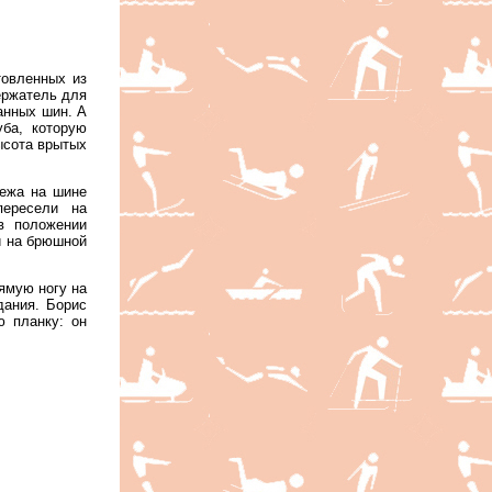
товленных из
ержатель для
анных шин. А
ба, которую
ысота врытых
лежа на шине
пересели на
в положении
и на брюшной
ямую ногу на
дания. Борис
 планку: он