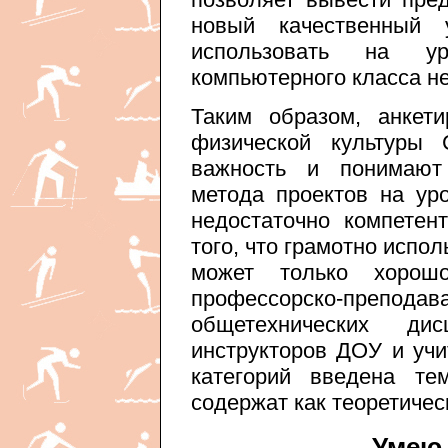
новый качественный 
использовать на у
компьютерного класса н
Таким образом, анкети
физической культуры 
важность и понимают 
метода проектов на ур
недостаточно компетен
того, что грамотно испо
может только хорошо
профессорско-препода
общетехнических д
инструкторов ДОУ и учи
категорий введена те
содержат как теоретичес
Умею 