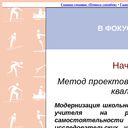
Главная страница «Первого сентября»
•
Глав
В ФОКУ
Нач
Метод проектов
ква
Модернизация школьн
учителя на раз
самостоятельности 
исследовательских 