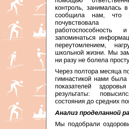
помощью ответствен
контроль, занималась в
сообщила нам, что 
почувствовала 
работоспособность
запоминаться информац
переутомлением, наг
школьной жизни. Мы зам
ни разу не болела прос
Через полтора месяца п
гимнастикой нами была 
показателей здоровья
результаты: повысил
состояния до средних по
Анализ проделанной 
Мы подобрали оздорови