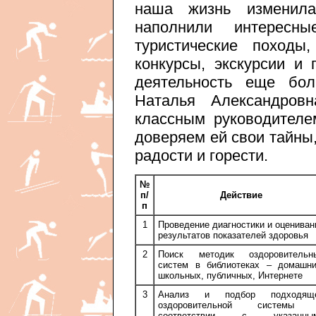
наша жизнь изменил
наполнили интересны
туристические походы
конкурсы, экскурсии и 
деятельность еще бол
Наталья Александров
классным руководителе
доверяем ей свои тайны
радости и горести.
№
п/
Действие
п
1
Проведение диагностики и оцениван
результатов показателей здоровья
2
Поиск методик оздоровительн
систем в библиотеках – домашни
школьных, публичных, Интернете
3
Анализ и подбор подходящ
оздоровительной системы
соответствии с указанны