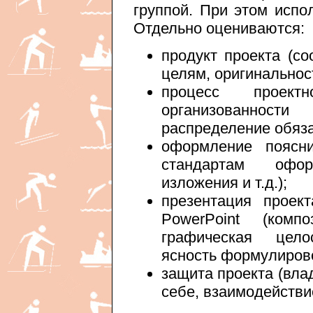
группой. При этом испо
Отдельно оцениваются:
продукт проекта (с
целям, оригинальность
процесс проектн
организованност
распределение обязан
оформление поясни
стандартам офор
изложения и т.д.);
презентация проект
PowerPoint (комп
графическая целос
ясность формулировок
защита проекта (вла
себе, взаимодействие