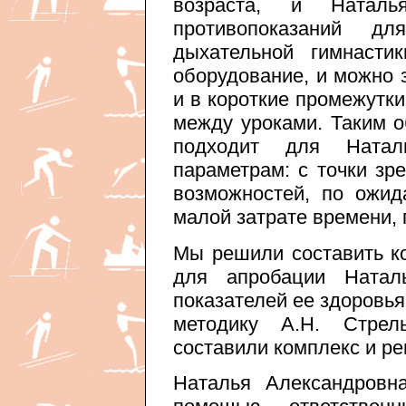
возраста, и Натал
противопоказаний 
дыхательной гимнасти
оборудование, и можно 
и в короткие промежутк
между уроками. Таким о
подходит для Ната
параметрам: с точки зр
возможностей, по ожид
малой затрате времени, 
Мы решили составить к
для апробации Натал
показателей ее здоровья
методику А.Н. Стрел
составили комплекс и р
Наталья Александровн