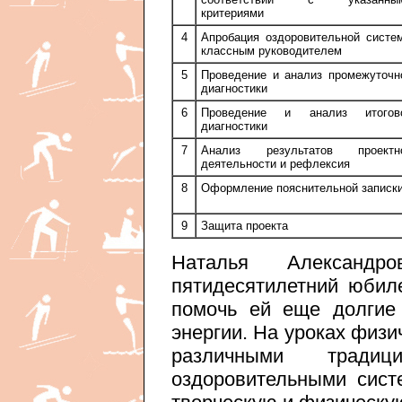
критериями
4
Апробация оздоровительной систе
классным руководителем
5
Проведение и анализ промежуточн
диагностики
6
Проведение и анализ итогов
диагностики
7
Анализ результатов проектн
деятельности и рефлексия
8
Оформление пояснительной записк
9
Защита проекта
Наталья Александр
пятидесятилетний юбил
помочь ей еще долгие
энергии. На уроках физи
различными тради
оздоровительными сис